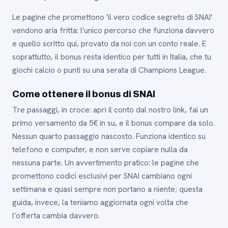
Le pagine che promettono 'il vero codice segreto di SNAI'
vendono aria fritta: l'unico percorso che funziona davvero
e quello scritto qui, provato da noi con un conto reale. E
soprattutto, il bonus resta identico per tutti in Italia, che tu
giochi calcio o punti su una serata di Champions League.
Come ottenere il bonus di SNAI
Tre passaggi, in croce: apri il conto dal nostro link, fai un
primo versamento da 5€ in su, e il bonus compare da solo.
Nessun quarto passaggio nascosto. Funziona identico su
telefono e computer, e non serve copiare nulla da
nessuna parte. Un avvertimento pratico: le pagine che
promettono codici esclusivi per SNAI cambiano ogni
settimana e quasi sempre non portano a niente; questa
guida, invece, la teniamo aggiornata ogni volta che
l'offerta cambia davvero.