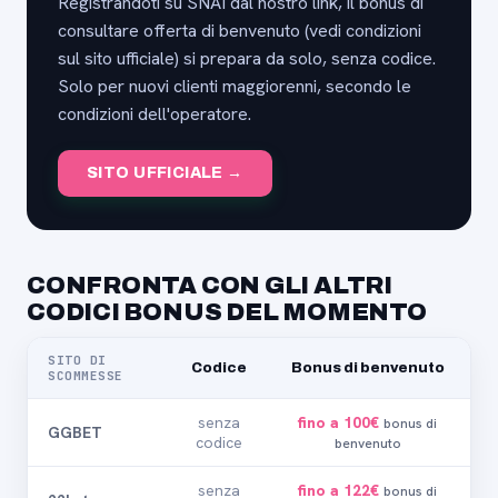
Registrandoti su SNAI dal nostro link, il bonus di
consultare offerta di benvenuto (vedi condizioni
sul sito ufficiale) si prepara da solo, senza codice.
Solo per nuovi clienti maggiorenni, secondo le
condizioni dell'operatore.
SITO UFFICIALE →
CONFRONTA CON GLI ALTRI
CODICI BONUS DEL MOMENTO
SITO DI
Codice
Bonus di benvenuto
SCOMMESSE
senza
fino a 100€
bonus di
GGBET
Ve
codice
benvenuto
senza
fino a 122€
bonus di