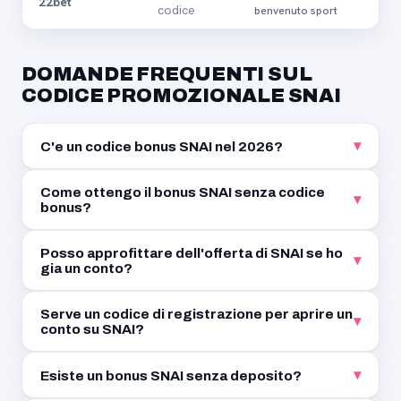
22bet
Ve
codice
benvenuto sport
DOMANDE FREQUENTI SUL
CODICE PROMOZIONALE SNAI
▾
C'e un codice bonus SNAI nel 2026?
Come ottengo il bonus SNAI senza codice
▾
bonus?
Posso approfittare dell'offerta di SNAI se ho
▾
gia un conto?
Serve un codice di registrazione per aprire un
▾
conto su SNAI?
▾
Esiste un bonus SNAI senza deposito?