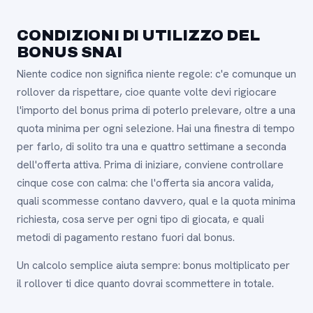
CONDIZIONI DI UTILIZZO DEL
BONUS SNAI
Niente codice non significa niente regole: c'e comunque un
rollover da rispettare, cioe quante volte devi rigiocare
l'importo del bonus prima di poterlo prelevare, oltre a una
quota minima per ogni selezione. Hai una finestra di tempo
per farlo, di solito tra una e quattro settimane a seconda
dell'offerta attiva. Prima di iniziare, conviene controllare
cinque cose con calma: che l'offerta sia ancora valida,
quali scommesse contano davvero, qual e la quota minima
richiesta, cosa serve per ogni tipo di giocata, e quali
metodi di pagamento restano fuori dal bonus.
Un calcolo semplice aiuta sempre: bonus moltiplicato per
il rollover ti dice quanto dovrai scommettere in totale.