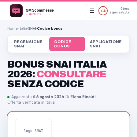
Gioco
☰
+18
responsabile
Home
›
Italia
›
SNAI
›
Codice bonus
RECENSIONE
CODICE
APPLICAZIONE
SNAI
BONUS
SNAI
BONUS SNAI ITALIA
2026:
CONSULTARE
SENZA CODICE
Aggiornato il
6 agosto 2026
·
Di
Elena Rinaldi
·
Offerta verificata in Italia
logo SNAI