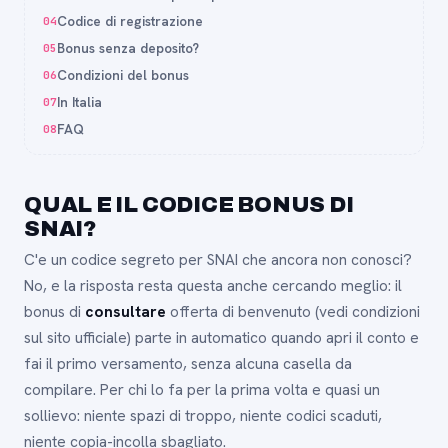
Codice di registrazione
04
Bonus senza deposito?
05
Condizioni del bonus
06
In Italia
07
FAQ
08
QUAL E IL CODICE BONUS DI
SNAI?
C'e un codice segreto per SNAI che ancora non conosci?
No, e la risposta resta questa anche cercando meglio: il
bonus di
consultare
offerta di benvenuto (vedi condizioni
sul sito ufficiale) parte in automatico quando apri il conto e
fai il primo versamento, senza alcuna casella da
compilare. Per chi lo fa per la prima volta e quasi un
sollievo: niente spazi di troppo, niente codici scaduti,
niente copia-incolla sbagliato.