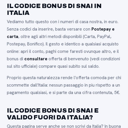
IL CODICE BONUS DI SNAI IN
ITALIA
Vediamo tutto questo con i numeri di casa nostra, in euro.
Senza codici da inserire, basta versare con
Postepay e
carta
, oltre agli altri metodi disponibili (Carta, PayPal,
Postepay, Bonifico). Il gesto e identico a qualsiasi acquisto
online: apri il conto, paghi come faresti ovunque altro, e il
bonus di
consultare
offerta di benvenuto (vedi condizioni
sul sito ufficiale) compare quasi subito sul saldo.
Proprio questa naturalezza rende l'offerta comoda per chi
scommette dall'Italia: nessun passaggio in piu rispetto a un
pagamento qualsiasi, e si parte da una cifra contenuta, 5€.
IL CODICE BONUS DI SNAI E
VALIDO FUORI DA ITALIA?
Questa pagina serve anche se non scrivi da Italia? In buona