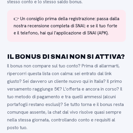
stesso conto e lo stesso saldo bonus.
👉 Un consiglio prima della registrazione: passa dalla
nostra
recensione completa di SNAI
; e se il tuo forte
e il telefono, hai qui l'
applicazione di SNAI (APK)
.
IL BONUS DI SNAI NON SI ATTIVA?
Il bonus non compare sul tuo conto? Prima di allarmarti,
ripercorri questa lista con calma: sei entrato dal link
giusto? Sei davvero un cliente nuovo qui in Italia? Il primo
versamento raggiunge 5€? L'offerta e ancora in corso? Il
tuo metodo di pagamento e tra quelli ammessi (alcuni
portafogli restano esclusi)? Se tutto torna e il bonus resta
comunque assente, la chat dal vivo risolve quasi sempre
nella stessa giornata, controllando conto e requisiti al
posto tuo.