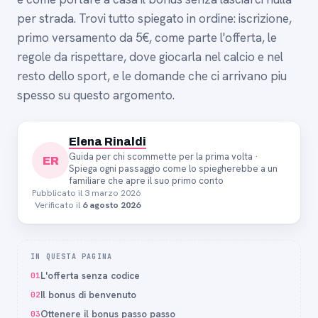
per strada. Trovi tutto spiegato in ordine: iscrizione,
primo versamento da 5€, come parte l'offerta, le
regole da rispettare, dove giocarla nel calcio e nel
resto dello sport, e le domande che ci arrivano piu
spesso su questo argomento.
Elena Rinaldi
Guida per chi scommette per la prima volta ·
ER
Spiega ogni passaggio come lo spiegherebbe a un
familiare che apre il suo primo conto
Pubblicato il 3 marzo 2026
Verificato il
6 agosto 2026
IN QUESTA PAGINA
L'offerta senza codice
01
Il bonus di benvenuto
02
Ottenere il bonus passo passo
03